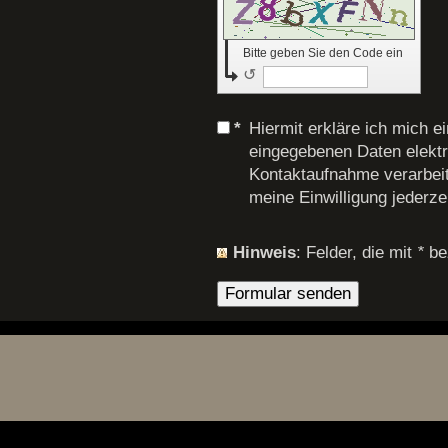
Bitte geben Sie den Code ein
↺
*
Hiermit erkläre ich mich 
eingegebenen Daten elekt
Kontaktaufnahme verarbeit
meine Einwilligung jederze
Hinweis
: Felder, die mit
*
bez